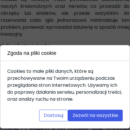
naczyń krwionośnych oraz nerwów, co prowadzi do
obrzęku lub siniaków, ale przede wszystkim do
rozerwania ciała. Igła jednorazowa minimalizuje ten
problem, ponieważ wprowadza biżuterię w sposób mniej
inwazyjny.
4. Komfort pacjenta
Zgoda na pliki cookie
Wielu użytkowników zauważa, że przekłuwanie igłą jest
mniej bolesne niż użycie pistoletu. Siła, z jaką pistolet
działa, może powodować większy dyskomfort podczas
Cookies to małe pliki danych, które są
zabiegu. Igła jednorazowa, poprzez swoją ostrą
przechowywane na Twoim urządzeniu podczas
końcówkę, wchodzi w tkankę w sposób bardziej
przeglądania stron internetowych. Używamy ich
delikatny, co zazwyczaj skutkuje mniejszym bólem oraz
do poprawy działania serwisu, personalizacji treści,
szybszym powrotem do normalnych aktywności.
oraz analizy ruchu na stronie.
5. Łatwiejsze gojenie
Dostosuj
Zezwól na wszystkie
Zabiegi wykonane igłą jednorazową zwykle goją się
szybciej i z mniejszą liczbą powikłań. Mniej uszkodzeń