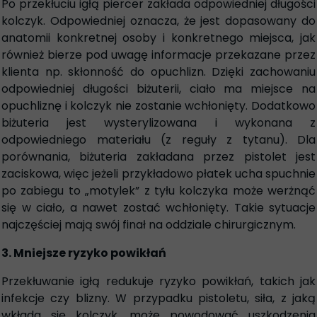
Po przekłuciu igłą piercer zakłada odpowiedniej długości
kolczyk. Odpowiedniej oznacza, że jest dopasowany do
anatomii konkretnej osoby i konkretnego miejsca, jak
również bierze pod uwagę informacje przekazane przez
klienta np. skłonność do opuchlizn. Dzięki zachowaniu
odpowiedniej długości biżuterii, ciało ma miejsce na
opuchliznę i kolczyk nie zostanie wchłonięty. Dodatkowo
biżuteria jest wysterylizowana i wykonana z
odpowiedniego materiału (z reguły z tytanu). Dla
porównania, biżuteria zakładana przez pistolet jest
zaciskowa, więc jeżeli przykładowo płatek ucha spuchnie
po zabiegu to „motylek” z tyłu kolczyka może werżnąć
się w ciało, a nawet zostać wchłonięty. Takie sytuacje
najczęściej mają swój finał na oddziale chirurgicznym.
3. Mniejsze ryzyko powikłań
Przekłuwanie igłą redukuje ryzyko powikłań, takich jak
infekcje czy blizny. W przypadku pistoletu, siła, z jaką
wkłada się kolczyk, może powodować uszkodzenia