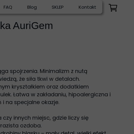
FAQ
Blog
SKLEP
Kontakt
tka AuriGem
ąga spojrzenia. Minimalizm z nutą
wiedzą, że siła tkwi w detalach.
lnym kryształkiem oraz dodatkiem
ulek. Łatwa w zakładaniu, hipoalergiczna i
 i na specjalne okazje.
czy innych miejsc, gdzie liczy się
yrazista ozdoba.
robiny blasku – mały detal, wielki efekt.