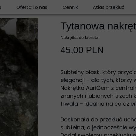
a
Oferta i o nas
Cennik
Atlas przekłuć
Tytanowa nakrę
Nakrętka do labreta
45,00 PLN
Subtelny blask, który przyci
elegancji – dla tych, którzy 
Nakrętka AuriGem z centra
znanych i lubianych trzech k
trwała – idealna na co dzień
Doskonała do przekłuć ucha 
subtelna, a jednocześnie w
Dodaj swojemu przekłuciu od