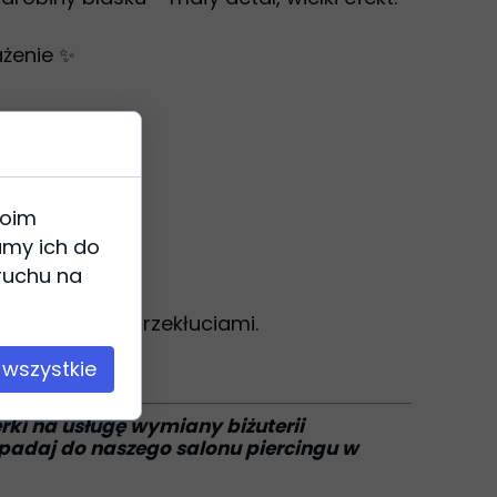
ażenie ✨
woim
amy ich do
 ruchu na
ompatybilny z przekłuciami.
 wszystkie
erki na usługę wymiany biżuterii
wpadaj do naszego salonu piercingu w