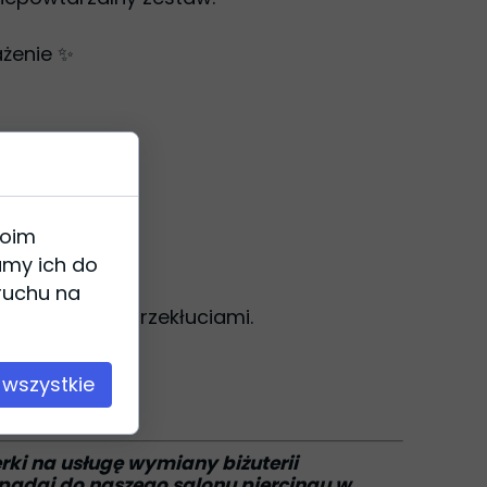
ażenie ✨
woim
amy ich do
 ruchu na
ompatybilny z przekłuciami.
 wszystkie
erki na usługę wymiany biżuterii
wpadaj do naszego salonu piercingu w