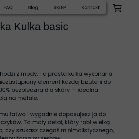
FAQ
Blog
SKLEP
Kontakt
ka Kulka basic
ychodzi z mody. Ta prosta kulka wykonana
niezastąpiony element każdej biżuterii do
 100% bezpieczna dla skóry — idealna
cią na metale.
mu łatwo i wygodnie dopasujesz ją do
czyków. To mały detal, który robi wielką
go, czy szukasz czegoś minimalistycznego,
niepowtarzalny zestaw.