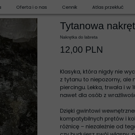
a
Oferta i o nas
Cennik
Atlas przekłuć
Tytanowa nakręt
Nakrętka do labreta
12,00 PLN
Klasyka, która nigdy nie w
z tytanu to niepozorny, ale 
piercingu. Lekka, trwała i w
nawet dla osób z wrażliwoś
Dzięki gwintowi wewnętrzne
kompatybilnych prętów i kol
różnicę – niezależnie od te
czy budujesz swój własny, 