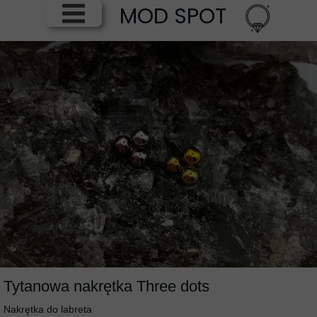
MOD SPOT
Tytanowa nakrętka Three dots
Nakrętka do labreta