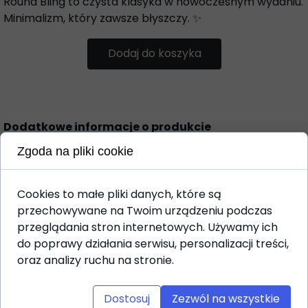
Round Bling to czysta klasyka w nowoczesnym wydaniu.
Minimalizm, który zawsze błyszczy. ✨
Dodaj do koszyka
Dodatkowe informacje o produkcie
Zgoda na pliki cookie
Materiał: wysokiej jakości tytan ASTM F136 –
hipoalergiczny, bezpieczny dla skóry i w 100%
kompatybilny z przekłuciami.
Cookies to małe pliki danych, które są
przechowywane na Twoim urządzeniu podczas
Grubość pręta: 1,6 mm
przeglądania stron internetowych. Używamy ich
Średnica kólek: 5 mm
do poprawy działania serwisu, personalizacji treści,
oraz analizy ruchu na stronie.
Gwint zewnętrzny
Długość: 12 mm / 14 mm
Dostosuj
Zezwól na wszystkie