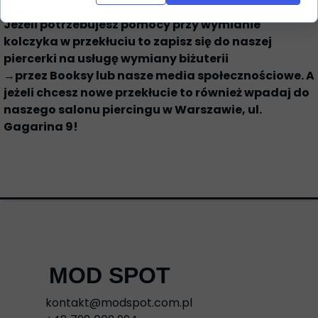
Jeżeli potrzebujesz pomocy przy wymianie
kolczyka w przekłuciu to zapisz się do naszej
piercerki na usługę wymiany biżuterii
→przez
Booksy
lub nasze media społecznościowe. A
jeżeli chcesz nowe przekłucie to również wpadaj do
naszego salonu piercingu w Warszawie, ul.
Gagarina 9!
MOD SPOT
kontakt@modspot.com.pl