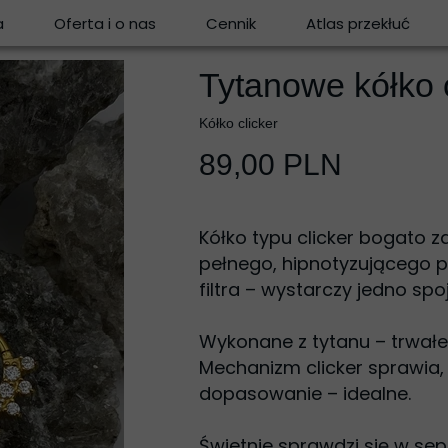
a
Oferta i o nas
Cennik
Atlas przekłuć
Tytanowe kółko c
Kółko clicker
89,00 PLN
Kółko typu clicker bogato z
pełnego, hipnotyzującego poł
filtra – wystarczy jedno sp
Wykonane z tytanu – trwałe
Mechanizm clicker sprawia, 
dopasowanie – idealne.
Świetnie sprawdzi się w sept