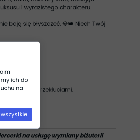
uksusu i wyrazistego charakteru.
 nie boją się błyszczeć. 💎👑 Niech Twój
woim
amy ich do
 ruchu na
ompatybilny z przekłuciami.
 wszystkie
iercerki na usługę wymiany biżuterii