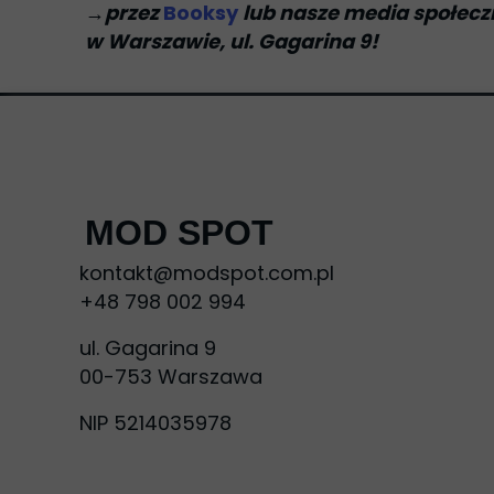
→
przez
Booksy
lub nasze media społeczn
w Warszawie, ul. Gagarina 9!
MOD SPOT
kontakt@modspot.com.pl
+48 798 002 994
ul. Gagarina 9
00-753 Warszawa
NIP 5214035978