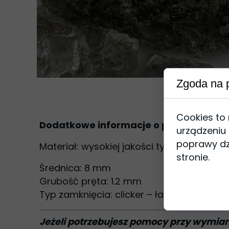
Zgoda na p
Cookies to
Dodatkowe informacje o produkcie
urządzeniu
poprawy dzi
Materiał: wysokiej jakości tytan ASTM F13
stronie.
Średnica: 8 mm
Grubość pręta: 1.2 mm
Typ zamknięcia: clicker – łatwy w założen
Jeżeli potrzebujesz pomocy przy wymianie