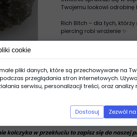
Twojemu lookowi odrobinę l
Rich Bitch – dla tych, którzy
piercing robi wrażenie ✨
liki cookie
Dodaj do koszyka
 małe pliki danych, które są przechowywane na T
 podczas przeglądania stron internetowych. Używ
ałania serwisu, personalizacji treści, oraz analizy
6 – hipoalergiczny, bezpieczny dla skóry i w 100% k
Dostosuj
Zezwól na
iu i trwały w noszeniu
 kolczyka w przekłuciu to zapisz się do naszej p