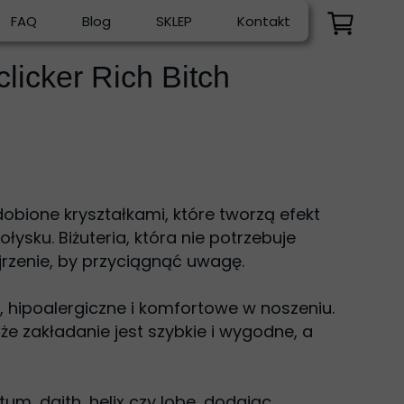
FAQ
Blog
SKLEP
Kontakt
licker Rich Bitch
dobione kryształkami, które tworzą efekt
ysku. Biżuteria, która nie potrzebuje
ojrzenie, by przyciągnąć uwagę.
, hipoalergiczne i komfortowe w noszeniu.
że zakładanie jest szybkie i wygodne, a
um, daith, helix czy lobe, dodając