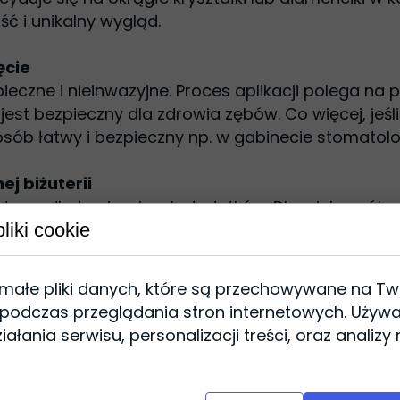
ść i unikalny wygląd.
ęcie
pieczne i nieinwazyjne. Proces aplikacji polega na
est bezpieczny dla zdrowia zębów. Co więcej, jeśli
posób łatwy i bezpieczny np. w gabinecie stomatol
j biżuterii
atywa dla tradycyjnych dodatków. Dla wielu osób,
jemu wyglądowi odrobiny szaleństwa. Tooth gems
liki cookie
tach czy festiwalach. Czy może być coś lepszego 
 małe pliki danych, które są przechowywane na T
 podczas przeglądania stron internetowych. Używ
ałania serwisu, personalizacji treści, oraz analizy
taje z materiałów bezpiecznych dla zdrowia np. sz
minimalny, pod warunkiem, że zachowujemy podsta
jamy ustnej pozwoli cieszyć się biżuterią bez oba