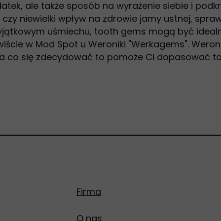
tek, ale także sposób na wyrażenie siebie i podkreś
 czy niewielki wpływ na zdrowie jamy ustnej, sprawi
 wyjątkowym uśmiechu, tooth gems mogą być ideal
iście w Mod Spot u Weroniki "Werkagems". Weron
z na co się zdecydować to pomoże Ci dopasować 
Firma
O nas