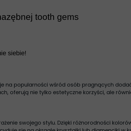
 nazębnej tooth gems
e siebie!
kuje na popularności wśród osób pragnących doda
h, oferują nie tylko estetyczne korzyści, ale równ
enie swojego stylu. Dzięki różnorodności kolorów
yduje się na okrągłe kryształki lub diamenciki w k