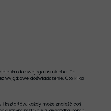
ć blasku do swojego uśmiechu. Te
ież wyjątkowe doświadczenie. Oto kilka
 i kształtów, każdy może znaleźć coś
onkretnym kształcie tj. gwiazdka, romb