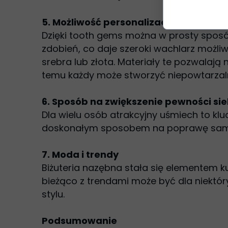
5. Możliwość personalizacji
Dzięki tooth gems można w prosty sposób
zdobień, co daje szeroki wachlarz możliw
srebra lub złota. Materiały te pozwalaj
temu każdy może stworzyć niepowtarzaln
6. Sposób na zwiększenie pewności sie
Dla wielu osób atrakcyjny uśmiech to klu
doskonałym sposobem na poprawę samop
7. Moda i trendy
Biżuteria nazębna stała się elementem k
bieżąco z trendami może być dla niektó
stylu.
Podsumowanie