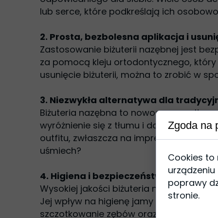
lub serce, które podkreślają ich osobowo
2. Prosta, bezbolesna aplikacja i usuni
Zastosowanie biżuterii nazębnej jest bez
za pomocą kleju ortodontycznego, który j
usunięcie biżuterii, można to zrobić w s
3. Niezwykła alternatywa dla tradycyjne
Biżuteria nazębna to nowoczesna altern
wyróżnienie się z tłumu i dodanie swo
Zgoda na p
outfitu, zwłaszcza na imprezach, koncer
uśmiech?
Cookies to
urządzeniu
4. Higiena i bezpieczeństwo
poprawy dzi
Wysokiej jakości biżuteria nazębna pows
stronie.
Jej wpływ na higienę jamy ustnej jest 
szczotkowanie zębów oraz dbanie o stan 