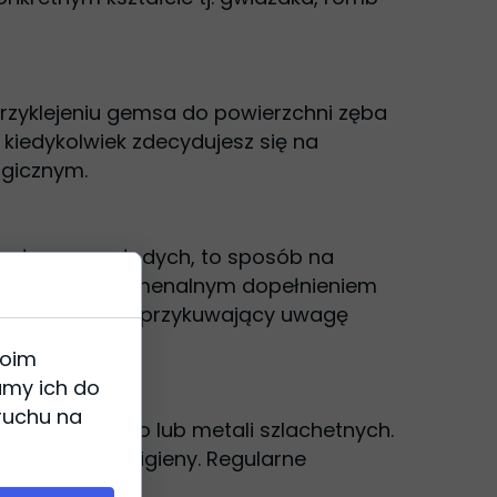
 przyklejeniu gemsa do powierzchni zęba
 kiedykolwiek zdecydujesz się na
ogicznym.
 zwłaszcza młodych, to sposób na
 mogą być fenomenalnym dopełnieniem
niż błyszczący, przykuwający uwagę
woim
amy ich do
 ruchu na
kła ołowiowego lub metali szlachetnych.
wowe zasady higieny. Regularne
w.