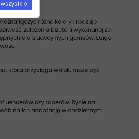
 wszystkie
ożna łączyć różne kolory i rodzaje
żliwość założenia biżuterii wykonanej ze
stępnych dla tradycyjnych gemsów. Dzięki
owość.
bna, która przyciąga wzrok, może być
influencerów czy raperów. Bycie na
posób na ich adaptację w codziennym