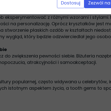
Dostosuj
Zezwól na
 eksperymentować z różnymi wzorami i stylami. M
ości na personalizację. Oprócz kryształków jest mo
ą na stworzenie płaskich ozdób w kształtach niedo
y wygląd, który będzie odzwierciedlał jego osob
bie
cz do zwiększenia pewności siebie. Biżuteria nazę
oczucia, atrakcyjności i samoakceptacji.
ultury popularnej, często widywana u celebrytów, 
rych istotnym aspektem życia, a tooth gems to s